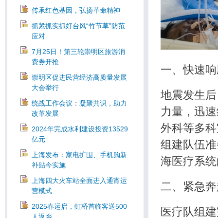
传承红色基因，弘扬革命精神
抓紧抓实抓好台风“竹节草”防范
应对
7月25日！第三轮崇明区旅游消
费券开抢
一、快速响
崇明区促进民营经济高质量发展
大会举行
地震发生后
统战工作会议：凝聚共识，助力
力量，迅速
改革发展
外科等多科
2024年完成水利建设投资13529
亿元
组建队伍准
上海发布：家电扩围、手机购新
海医疗系统
补贴今实施
上海四大火车站全面进入通宵运
二、紧急奔
营模式
2025春运启，虹桥首临客送500
医疗队组建
人返乡