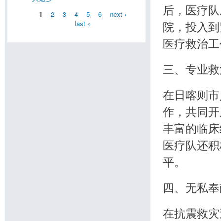
后，医疗队
1
2
3
4
5
6
next ›
last »
院，投入到
医疗救治工
三、专业救
在日喀则市
作，共同开
丰富的临床
医疗队还积
平。
四、无私奉
在抗震救灾